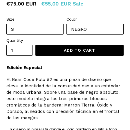
Regular
€75,00 EUR
€55,00 EUR
Sale
price
Size
Color
Quantity
ADD TO CART
Edición Especial
El Bear Code Polo #2 es una pieza de diseño que
eleva la identidad de la comunidad oso a un estándar
de moda urbana. Sobre una base de negro absoluto,
este modelo integra los tres primeros bloques
cromáticos de la bandera: Marrón Tierra, Óxido y
Dorado, alineados con precisión técnica en el frontal
de las mangas.
Un diseño minimalista donde el logo bordado en hilo a tono