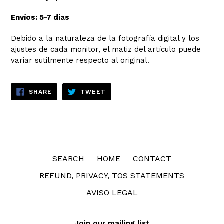
Envíos: 5-7 días
Debido a la naturaleza de la fotografía digital y los
ajustes de cada monitor, el matiz del artículo puede
variar sutilmente respecto al original.
SHARE
TWEET
SHARE
TWEET
ON
ON
FACEBOOK
TWITTER
SEARCH
HOME
CONTACT
REFUND, PRIVACY, TOS STATEMENTS
AVISO LEGAL
Join our mailing list