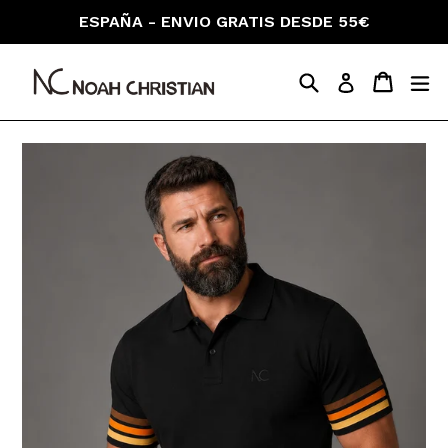
Skip
ESPAÑA - ENVIO GRATIS DESDE 55€
to
content
Search
Cart
Cart
ex
Log in