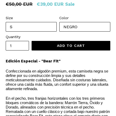
Regular
€50,00 EUR
€39,00 EUR
Sale
price
Size
Color
Quantity
ADD TO CART
Edición Especial - "Bear Fit"
Confeccionada en algodón premium, esta camiseta negra se
define por su construcción limpia y sus detalles
meticulosamente cuidados. Diseñada sin costuras laterales,
ofrece una caída más fluida, un confort superior y una silueta
altamente refinada.
En el pecho, tres franjas horizontales con los tres primeros
bloques cromáticos de la bandera: Marrón Tierra, Óxido y
Dorado, alineados con precisión técnica en el pecho.
Rematada con un cuello clásico y cortada bajo nuestro patrón
especializado Bear Fit, esta pieza eleva el armario diario con