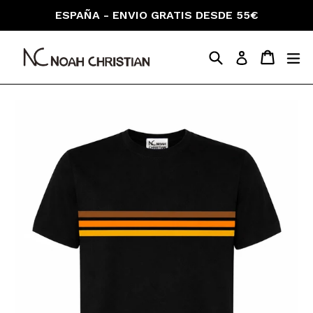
Skip
ESPAÑA - ENVIO GRATIS DESDE 55€
to
content
Search
Cart
Cart
ex
Log in