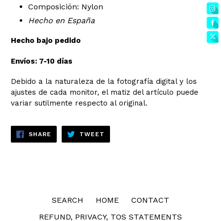
Composición: Nylon
Hecho en España
Hecho bajo pedido
Envíos: 7-10 días
Debido a la naturaleza de la fotografía digital y los
ajustes de cada monitor, el matiz del artículo puede
variar sutilmente respecto al original.
SHARE
TWEET
SHARE
TWEET
ON
ON
FACEBOOK
TWITTER
SEARCH
HOME
CONTACT
REFUND, PRIVACY, TOS STATEMENTS