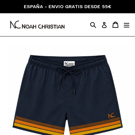
Skip
ESPAÑA - ENVIO GRATIS DESDE 55€
to
content
Search
Cart
Cart
ex
Log in